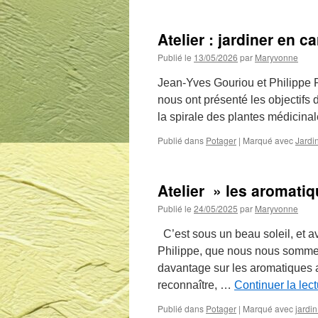
Atelier : jardiner en c
Publié le
13/05/2026
par
Maryvonne
Jean-Yves Gouriou et Philippe Pou
nous ont présenté les objectifs 
la spirale des plantes médicinal
Publié dans
Potager
|
Marqué avec
Jardi
Atelier » les aromatiq
Publié le
24/05/2025
par
Maryvonne
C’est sous un beau soleil, et a
Philippe, que nous nous somme
davantage sur les aromatiques a
reconnaître, …
Continuer la lec
Publié dans
Potager
|
Marqué avec
jardi