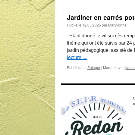
Jardiner en carrés po
Publié le
12/05/2025
par
Maryvonne
Etant donné le vif succès remp
thème qui ont été suivis par 24
jardin pédagogique, assisté de
lecture
→
Publié dans
Potager
|
Marqué avec
jardi
C
m