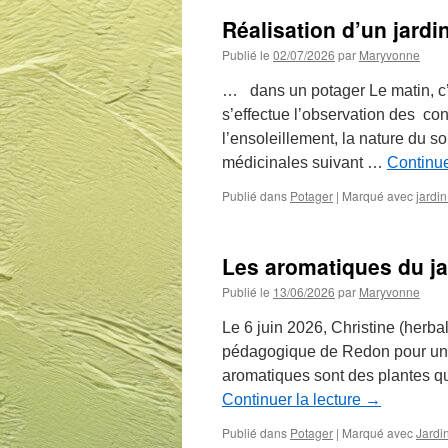
Réalisation d’un jard
Publié le
02/07/2026
par
Maryvonne
… dans un potager Le matin, c’e
s’effectue l’observation des cond
l’ensoleillement, la nature du so
médicinales suivant …
Continue
Publié dans
Potager
|
Marqué avec
jardi
Les aromatiques du ja
Publié le
13/06/2026
par
Maryvonne
Le 6 juin 2026, Christine (herbal
pédagogique de Redon pour un a
aromatiques sont des plantes q
Continuer la lecture
→
Publié dans
Potager
|
Marqué avec
Jardi