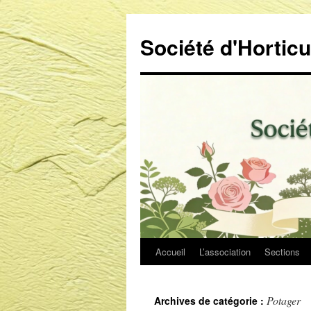
Aller
au
Société d'Hortic
contenu
Accueil
L’association
Sections
Potager
Archives de catégorie :