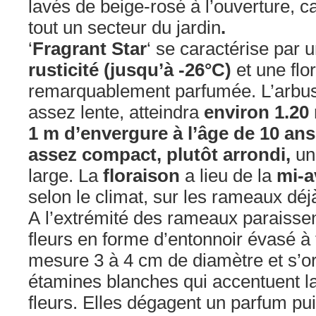
lavés de beige-rosé à l’ouverture,
tout un secteur du jardin
.
‘
Fragrant Star
‘ se caractérise par 
rusticité (jusqu’à -26°C)
et une flo
remarquablement parfumée. L’arbus
assez lente, atteindra
environ 1.20
1 m d’envergure à l’âge de 10 ans
assez compact, plutôt arrondi,
un
large. La
floraison
a lieu de la
mi-a
selon le climat, sur les rameaux déjà
A l’extrémité des rameaux paraisse
fleurs en forme d’entonnoir évasé à
mesure 3 à 4 cm de diamètre et s’o
étamines blanches qui accentuent l
fleurs. Elles dégagent un parfum pui