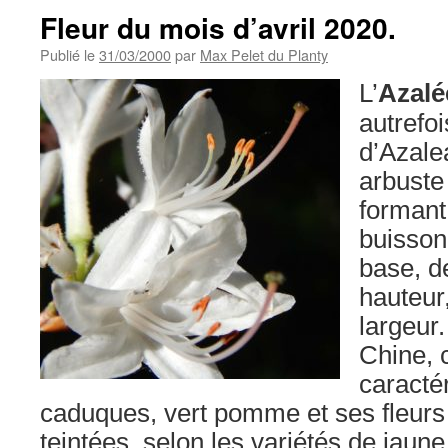
Fleur du mois d’avril 2020.
Publié le
31/03/2000
par
Max Pelet du Planty
L’
Azalé
autrefo
d’Azalea
arbuste
formant
buisson
base, d
hauteur
largeur.
Chine, 
caractér
caduques, vert pomme et ses fleurs
teintées, selon les variétés de jaune