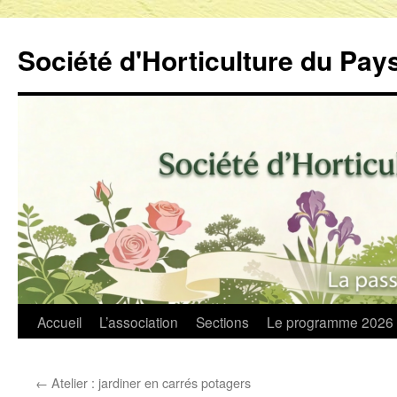
Aller
au
Société d'Horticulture du Pa
contenu
Accueil
L’association
Sections
Le programme 2026
←
Atelier : jardiner en carrés potagers